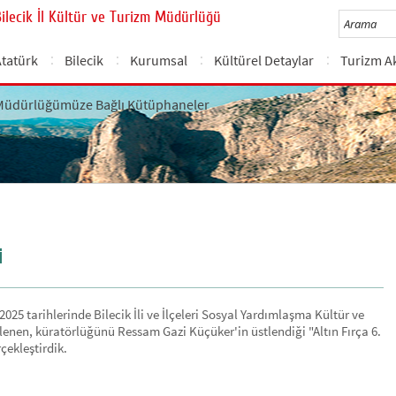
Bilecik İl Kültür ve Turizm Müdürlüğü
Atatürk
Bilecik
Kurumsal
Kültürel Detaylar
Turizm Ak
Müdürlüğümüze Bağlı Kütüphaneler
i
 2025 tarihlerinde Bilecik İli ve İlçeleri Sosyal Yardımlaşma Kültür ve
nen, küratörlüğünü Ressam Gazi Küçüker'in üstlendiği "Altın Fırça 6.
çekleştirdik.