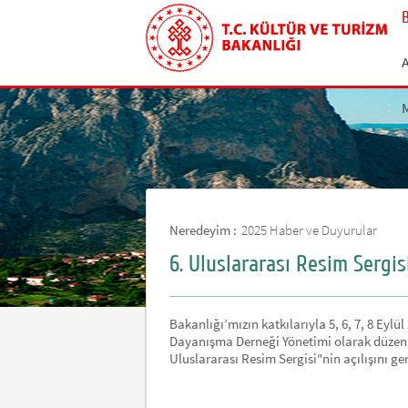
Neredeyim :
2025 Haber ve Duyurular
6. Uluslararası Resim Sergis
Bakanlığı’mızın katkılarıyla 5, 6, 7, 8 Eylül
Dayanışma Derneği Yönetimi olarak düzenle
Uluslararası Resim Sergisi"nin açılışını ger